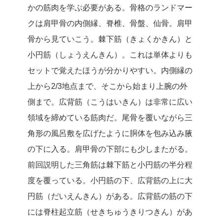
かの筋肉を学ぶ必要がある。骨格のランドマー
クは肩甲骨の内側縁、脊椎、骨盤、仙骨。肩甲
骨から見ていこう。棘下筋（きょくかきん）と
小円筋（しょうえんきん）。これは単体よりも
セットで覚えたほうが分かりやすい。内側縁の
上から2/3地点まで、そこから始まり上腕の外
側まで。広背筋（こうはいきん）は非常に広い
領域を締めている筋肉だ。尾骨を覆いながら三
角形の風呂敷を広げたように胴体を包み込み腋
の下に入る。肩甲骨の下部にも少しまたがる。
前回説明した三角筋は棘下筋と小円筋の半分程
度を覆っている。小円筋の下、広背筋の上に大
円筋（だいえんきん）がある。広背筋の筋の下
には脊柱起立筋（せきちゅうきりつきん）があ