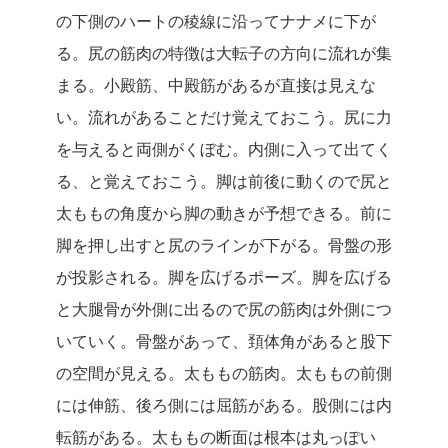
の下側のハートの稜線に沿ってナナメに下が
る。尻の筋肉の特徴は大転子の方向に流れが集
まる。小殿筋、中殿筋があるが直接は見えな
い。流れがあることだけ覚えておこう。尻に力
を与えると両側がくぼむ。内側に入って出てく
る、と覚えておこう。脚は前後に動くので尻と
太ももの角度から脚の動きが予想できる。前に
脚を押し出すと尻のラインが下がる。骨盤の形
が投影される。脚を広げるポーズ。脚を広げる
と大腿骨が外側に出るので尻の筋肉は外側につ
いていく。骨盤があって、頚体角があると股下
の空間が見える。太ももの筋肉。太ももの前側
には伸筋、後ろ側には屈筋がある。股側には内
転筋がある。太ももの断面は根本は丸っぽい