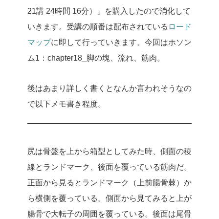
21講 24時間 16分）」を購入したので消化して
いきます。受講の順番は配布されている
ロード
マップ
に即して行っていきます。今回はホソン
ム1：chapter18_脚の塊、流れ、筋肉。
後はあまり詳しく書くとなんか言われそうなの
で以下メモ書き程度。
尻は骨盤を上から箱型としてみた時、側面の稜
線とランドマーク、後面を覆っている筋肉だ。
正面から見るとランドマーク（上前腸骨棘）か
ら横側を覆っている。側面から見てみると上が
腸骨で大転子の周囲を覆っている。後面は尾骨