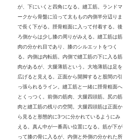
が、下にいくと四角になる。縫工筋。ランドマ
ークから骨盤に沿って太ももの内側半分辺りま
で長く下がる。脛骨粗面に入って付着する。後
ろ側からは少し膝の周りがみえる。縫工筋は筋
肉の分かれ目であり、膝のシルエットをつく
る。内側は内転筋。内側で縫工筋の下に入る筋
肉があるが、大腿薄筋という。大地薄筋は足を
広げると見える。正面から開脚すると股間の引
っ張られるライン。縫工筋と一緒に脛骨粗面へ
とくっつく。前側の筋肉、大腿四頭筋。尻の筋
肉と縫工筋の残りの空間。大腿四頭筋は正面か
ら見ると形態的に3つに分かれているようにみ
える。真ん中が一番高い位置になる。筋が下が
って膝の骨に入るが、内側と外側の分かれた所