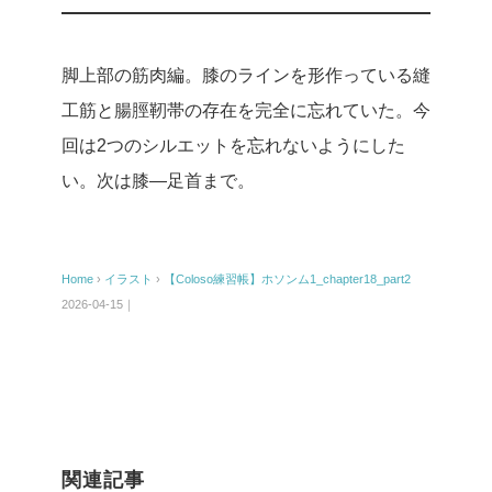
脚上部の筋肉編。膝のラインを形作っている縫
工筋と腸脛靭帯の存在を完全に忘れていた。今
回は2つのシルエットを忘れないようにした
い。次は膝―足首まで。
Home
›
イラスト
›
【Coloso練習帳】ホソンム1_chapter18_part2
2026-04-15｜
関連記事