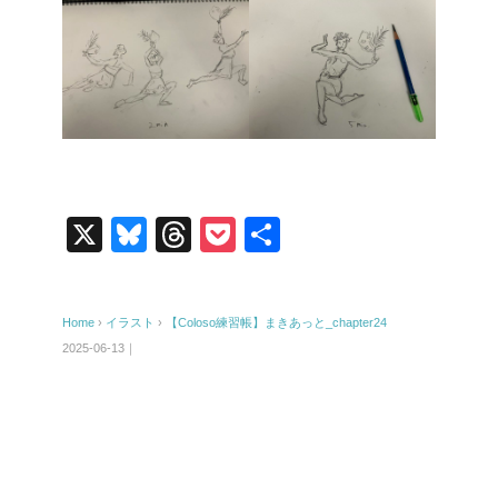
X
Bl
T
P
共
u
hr
o
有
e
e
ck
Home
›
イラスト
›
【Coloso練習帳】まきあっと_chapter24
sk
a
et
2025-06-13｜
y
d
s