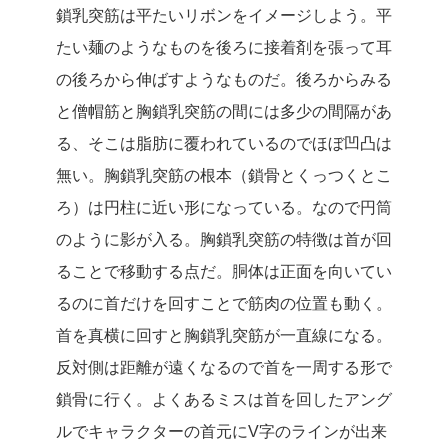
鎖乳突筋は平たいリボンをイメージしよう。平
たい麺のようなものを後ろに接着剤を張って耳
の後ろから伸ばすようなものだ。後ろからみる
と僧帽筋と胸鎖乳突筋の間には多少の間隔があ
る、そこは脂肪に覆われているのでほぼ凹凸は
無い。胸鎖乳突筋の根本（鎖骨とくっつくとこ
ろ）は円柱に近い形になっている。なので円筒
のように影が入る。胸鎖乳突筋の特徴は首が回
ることで移動する点だ。胴体は正面を向いてい
るのに首だけを回すことで筋肉の位置も動く。
首を真横に回すと胸鎖乳突筋が一直線になる。
反対側は距離が遠くなるので首を一周する形で
鎖骨に行く。よくあるミスは首を回したアング
ルでキャラクターの首元にV字のラインが出来