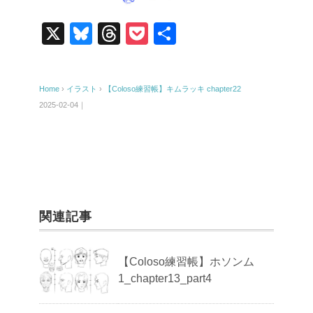
X
Bl
T
P
共
u
hr
o
有
e
e
ck
Home
›
イラスト
›
【Coloso練習帳】キムラッキ chapter22
sk
a
et
2025-02-04｜
y
d
s
関連記事
【Coloso練習帳】ホソンム
1_chapter13_part4