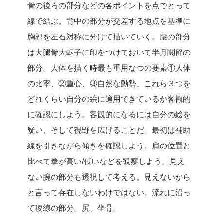
骨の後ろの部分などの各ポイントを点でとって
線で結ぶ。背中の部分が交差する地点を基準に
胸郭を左右対称に分けて描いていく。腰の部分
は大腿骨大転子に印をつけておいて半月関節の
部分。人体を描く時最も重用なつの要素①人体
の比率、②重心、③自然な動勢、これら３つを
どれくらい自分の絵に適用できているか客観的
に確認にしよう。客観的になるには自分の絵を
疑い、そして視野を広げることだ。最初は補助
線を引きながら傾きを確認しよう。肩の位置と
比べて拳が高い/低いなどを観察しよう。見え
ない腕の部分も透視して考える。見えないから
と言って存在しないわけではない。流れに沿っ
て稜線の部分。尻、坐骨。