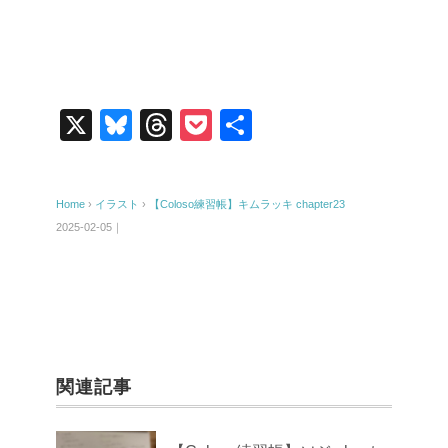
X
Bl
T
P
共
u
hr
o
有
e
e
ck
Home
›
イラスト
›
【Coloso練習帳】キムラッキ chapter23
sk
a
et
2025-02-05｜
y
d
s
関連記事