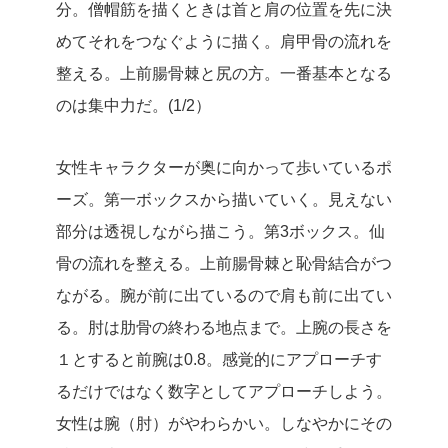
分。僧帽筋を描くときは首と肩の位置を先に決
めてそれをつなぐように描く。肩甲骨の流れを
整える。上前腸骨棘と尻の方。一番基本となる
のは集中力だ。(1/2）
女性キャラクターが奥に向かって歩いているポ
ーズ。第一ボックスから描いていく。見えない
部分は透視しながら描こう。第3ボックス。仙
骨の流れを整える。上前腸骨棘と恥骨結合がつ
ながる。腕が前に出ているので肩も前に出てい
る。肘は肋骨の終わる地点まで。上腕の長さを
１とすると前腕は0.8。感覚的にアプローチす
るだけではなく数字としてアプローチしよう。
女性は腕（肘）がやわらかい。しなやかにその