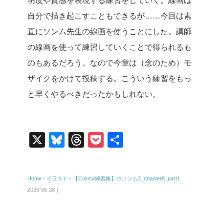
明度や質感を表現する練習をしていく。線画は
自分で描き起こすこともできるが……今回は素
直にソンム先生の線画を使うことにした。講師
の線画を使って練習していくことで得られるも
のもあるだろう。なので今章は（念のため）モ
ザイクをかけて投稿する。こういう練習をもっ
と早くやるべきだったかもしれない。
X
Bl
T
P
共
u
hr
o
有
e
e
ck
Home
›
イラスト
›
【Coloso練習帳】ホソンム2_chapter8_part1
sk
a
et
2026-05-28｜
y
d
s