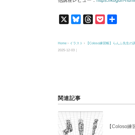
他講座レビュー：
https://kogun-hu
X
Bl
T
P
共
u
hr
o
有
e
e
ck
Home
›
イラスト
›
【Coloso練習帳】らんふ先生
sk
a
et
2025-12-03｜
y
d
s
関連記事
【Coloso練習