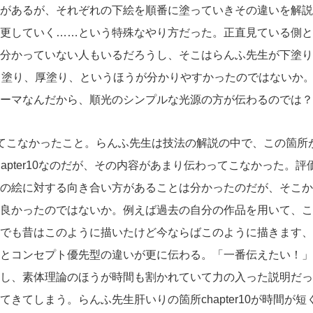
があるが、それぞれの下絵を順番に塗っていきその違いを解説
更していく……という特殊なやり方だった。正直見ている側と
分かっていない人もいるだろうし、そこはらんふ先生が下塗りま
アニメ塗り、厚塗り、というほうが分かりやすかったのではないか
ーマなんだから、順光のシンプルな光源の方が伝わるのでは？
てこなかったこと。らんふ先生は技法の解説の中で、この箇所
apter10なのだが、その内容があまり伝わってこなかった。
の絵に対する向き合い方があることは分かったのだが、そこか
良かったのではないか。例えば過去の自分の作品を用いて、こ
でも昔はこのように描いたけど今ならばこのように描きます、
とコンセプト優先型の違いが更に伝わる。「一番伝えたい！」
し、素体理論のほうが時間も割かれていて力の入った説明だっ
きてしまう。らんふ先生肝いりの箇所chapter10が時間が