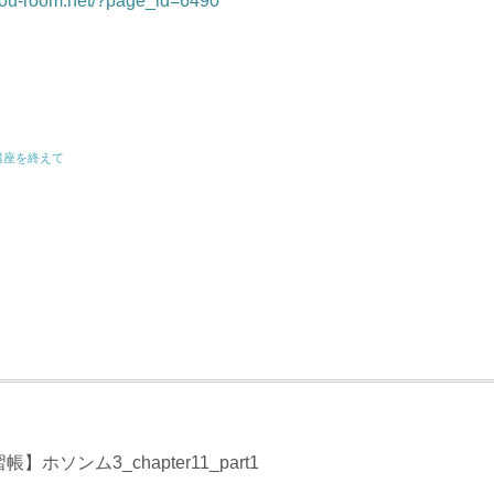
ntou-room.net/?page_id=6490
の講座を終えて
帳】ホソンム3_chapter11_part1