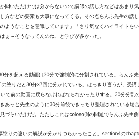
か聞いただけでは分からないので講師の話し方などはあまり気
し方などの要素も大事になってくる。その点らんふ先生の話し
のようなことを意識しています」「さり気なくハイライトをい
はぁ～そうなってんのね、と学びが多かった。
30分を超える動画は30分で強制的に分割されている。らんふ
3時間半の塗りだと30分×7回に分かれている。はっきり言うが、
せいで前の動画に戻らなければならなかったりする。30分分割
きあっと先生のように30分前後できっちり整理されている場合
見づらいだけだ。ただしこれはcoloso側の問題でらんふ先生
りの違いの解説が分かりづらかったこと。section4のchap