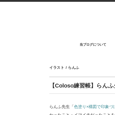
当ブログについて
イラスト
/
らんふ
【Coloso練習帳】ら
らんふ先生「
色塗り×構図で印象づ
かったこと・イマイチだったことを