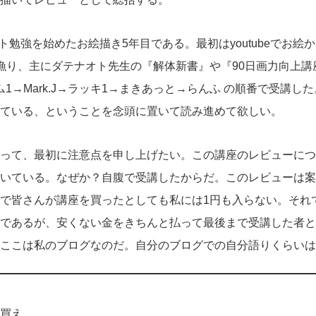
スト勉強を始めたお絵描き5年目である。最初はyoutubeでお
漁り、主にダテナオト先生の『解体新書』や『90日画力向上講
ンム1→Mark.J→ラッキ1→まきあっと→らんふ の順番で受講
ている、ということを念頭に置いて読み進めて欲しい。
って、最初に注意点を申し上げたい。この講座のレビューにつ
いている。なぜか？自腹で受講したからだ。このレビューは案
で皆さんが講座を買ったとしても私には1円も入らない。それ
であるが、安くない金をきちんと払って最後まで受講した者と
ここは私のブログなのだ。自分のブログでの自分語りくらいは
買え