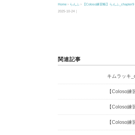
Home
›
らんふ
›
【Coloso練習帳】らんふ_chapter9
2025-10-24｜
関連記事
キムラッキ_c
【Coloso練
【Coloso練習
【Coloso練習