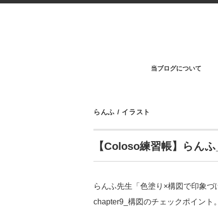
当ブログについて
らんふ
/
イラスト
【Coloso練習帳】らんふ_c
らんふ先生「色塗り×構図で印象づけ
chapter9_構図のチェックポイント