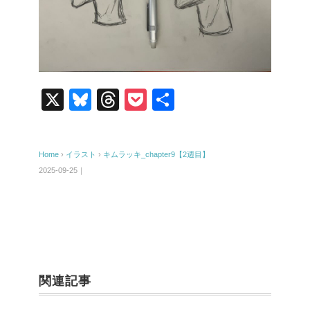
X
Bl
T
P
共
u
hr
o
有
e
e
ck
Home
›
イラスト
›
キムラッキ_chapter9【2週目】
sk
a
et
2025-09-25｜
y
d
s
関連記事