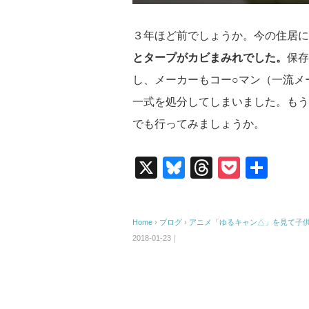
３年ほど前でしょうか。今の住居に
とタープがカビまみれでした。
保存
し、メーカーもコー○マン（一流メ
一式を処分してしまいました。もう
でも行ってみましょうか。
X
Bl
T
P
共
u
hr
o
有
e
e
ck
Home
›
ブログ
›
アニメ「ゆるキャン△」を見て子
sk
a
et
2018-01-23｜
y
d
s