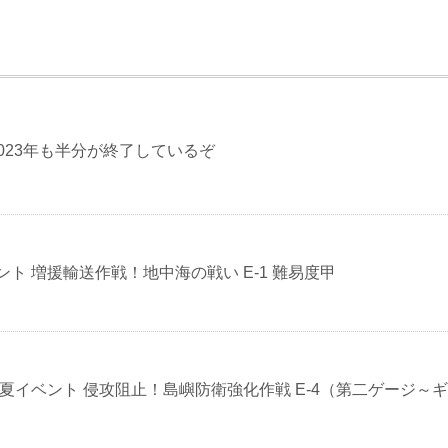
023年も半分が終了しているぞ
ベント 増援輸送作戦！地中海の戦い E-1 難易度甲
梅雨/夏イベント 侵攻阻止！島嶼防衛強化作戦 E-4（第二ゲージ