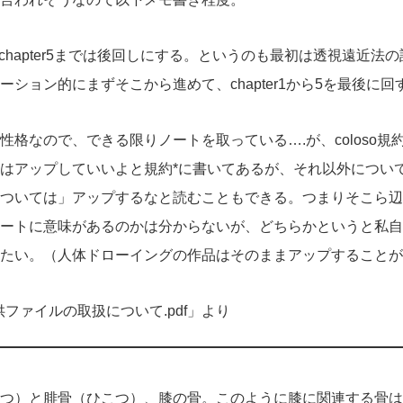
らchapter5までは後回しにする。というのも最初は透視遠近法の話
ション的にまずそこから進めて、chapter1から5を最後に回
格なので、できる限りノートを取っている….が、coloso
はアップしていいよと規約*に書いてあるが、それ以外につい
ついては」アップするなと読むこともできる。つまりそこら辺
ートに意味があるのかは分からないが、どちらかというと私自
たい。（人体ドローイングの作品はそのままアップすることが
ファイルの取扱について.pdf」より
つ）と腓骨（ひこつ）、膝の骨。このように膝に関連する骨は