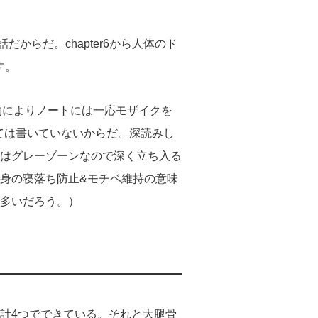
だからだ。chapter6から人体のド
す。
規約によりノートには一応モザイクを
ては書いていないからだ。深読みし
はグレーゾーンなので深く立ち入る
身の寝落ち防止&モチベ維持の意味
多いだろう。）
計4つでできている。それと大腿骨