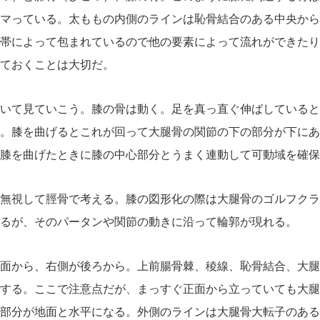
マっている。太ももの内側のラインは恥骨結合のある中央から
帯によって包まれているので他の要素によって流れができたり
ておくことは大切だ。
いて見ていこう。膝の骨は動く。足を真っ直ぐ伸ばしていると
。膝を曲げるとこれが回って大腿骨の関節の下の部分が下にあ
膝を曲げたときに膝の中心部分とうまく連動して可動域を確保
無視して脛骨で考える。膝の図形化の際は大腿骨のゴルフクラ
るが、そのパータンや関節の動きに沿って輪郭が現れる。
面から、右側が後ろから。上前腸骨棘、稜線、恥骨結合、大腿
する。ここで注意点だが、まっすぐ正面から立っていても大腿
部分が地面と水平になる。外側のラインは大腿骨大転子のある