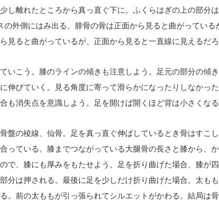
少し離れたところから真っ直ぐ下に。ふくらはぎの上の部分は
スの外側にはみ出る。腓骨の骨は正面から見ると曲がっている
ら見ると曲がっているが、正面から見ると一直線に見えるだろう。
ていこう。膝のラインの傾きも注意しよう。足元の部分の傾き
に伸びていく。見る角度に寄って滑らかになったりしなかった
合も消失点を意識しよう。足を開けば開くほど背は小さくなる。足
骨盤の稜線、仙骨。足を真っ直ぐ伸ばしているとき骨はすこし
合っている。膝までつながっている大腿骨の長さと膝から、か
ので、膝にも厚みをもたせよう。足を折り曲げた場合、膝が四
部分は押される。最後に足を少しだけ折り曲げた場合。太もも
る。前の太ももが引っ張られてシルエットがかわる。結局は骨