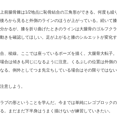
上前腸骨棘は1/2地点に恥骨結合の三角形ができる。何度も繰
後ろから見ると外側のラインのほうが上がっている。続いて膝
分かるが、膝を折り曲げたときのラインは大腿骨のゴルフクラ
きを確認してほしい。足が上がると膝のシルエットが変化する。
合、稜線。ここでは座っているポーズを描く。大腿骨大転子。
場合は傾きも同じになるように注意。くるぶしの位置は外側の
る。例外としてつま先立ちしている場合はその限りではない。(
注意しよう。
ラブの形ということを学んだ。今までは単純にレゴブロックの
る。まだまだ下半身はうまく描けないが練習していきたい。