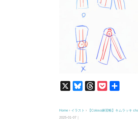
X
Bl
T
P
共
u
hr
o
有
e
e
ck
Home
›
イラスト
›
【Coloso練習帳】キムラッキ chap
sk
a
et
2025-01-07｜
y
d
s