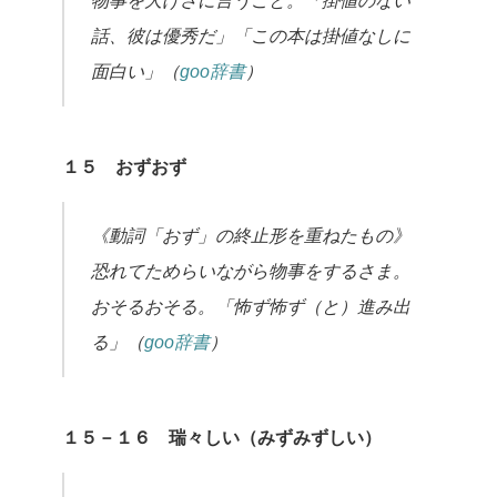
物事を大げさに言うこと。「掛値のない
話、彼は優秀だ」「この本は掛値なしに
面白い」（
goo辞書
）
１５ おずおず
《動詞「おず」の終止形を重ねたもの》
恐れてためらいながら物事をするさま。
おそるおそる。「怖ず怖ず（と）進み出
る」（
goo辞書
）
１５－１６ 瑞々しい（みずみずしい）