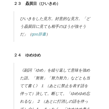
２３ 贔屓目（ひいきめ）
ひいきをした見方。好意的な見方。「ど
う贔屓目に見ても相手のほうが強そう
だ」（
goo辞書
）
２４ ゆめゆめ
《副詞「ゆめ」を繰り返して意味を強め
た語。「努努」「努力努力」などとも当
てて書く》
１ （あとに禁止を表す語を
伴って）決して。断じて。「ゆめゆめ忘
れるな」
２ （あとに打消しの語を伴っ