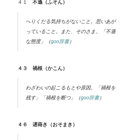
４１
不遜（ふそん）
へりくだる気持ちがないこと。思いあが
っていること。また、そのさま。「不遜
な態度」（
goo辞書
）
４３ 禍根（かこん）
わざわいの起こるもとや原因。「禍根を
残す」「禍根を断つ」（
goo辞書
）
４６ 遅蒔き（おそまき）