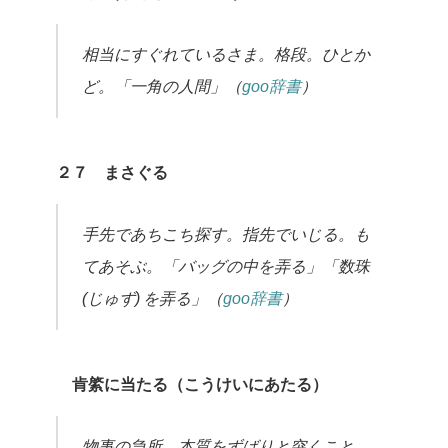
相当にすぐれているさま。格段。ひとか
ど。「一角の人間」（
goo辞書
）
２７ まさぐる
手先であちこち探す。指先でいじる。も
てあそぶ。「バッグの中を弄る」「数珠
(じゅず) を弄る」（
goo辞書
）
肯綮に当たる（こうけいにあたる）
物事の急所、本質をずばりと突くこと。