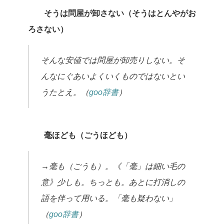
そうは問屋が卸さない（そうはとんやがお
ろさない）
そんな安値では問屋が卸売りしない。そ
んなにぐあいよくいくものではないとい
うたとえ。（
goo辞書
）
毫ほども（ごうほども）
→毫も（ごうも）。《「毫」は細い毛の
意》少しも。ちっとも。あとに打消しの
語を伴って用いる。「毫も疑わない」
（
goo辞書
）