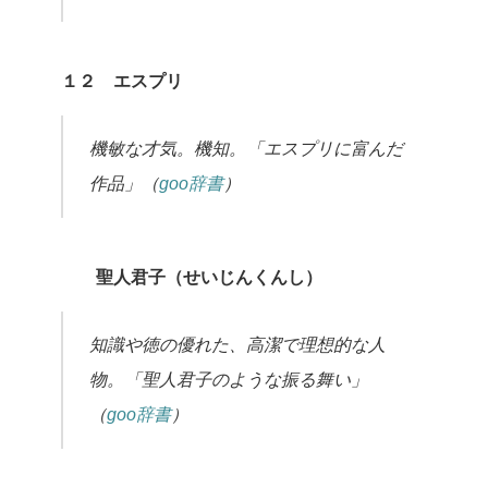
１２ エスプリ
機敏な才気。機知。「エスプリに富んだ
作品」（
goo辞書
）
聖人君子（せいじんくんし）
知識や徳の優れた、高潔で理想的な人
物。「聖人君子のような振る舞い」
（
goo辞書
）