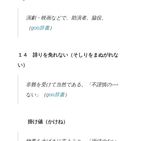
演劇・映画などで、助演者。脇役。
（
goo辞書
）
１４ 誹りを免れない（そしりをまぬがれな
い）
非難を受けて当然である。「不謹慎の―◦
ない」（
goo辞書
）
掛け値（かけね）