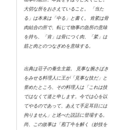
大切な所をおさえていること。 「当た
る」は本来は「中る」と書く。 肯綮は骨
肉結合の所で、転じて物事の急所の意味
を持ち、「肯」は骨につく肉、「綮」は
筋と肉とのつなぎめを意味する。
出典は荘子の養生主篇。 見事な腕さばき
をみせる料理人に王が「見事な技だ」と
誉めたところ、その料理人は「これは技
ではなくて道と申します。今では心を以
てやるのであって、あえて手足耳目には
拘りません」と述べた説話に登場する。
尚、この故事は「庖丁牛を解く（妙技を