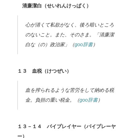
清廉潔白（せいれんけっぱく）
心が清くて私欲がなく、後ろ暗いところ
のないこと。また、そのさま。「清廉潔
白な（の）政治家」（
goo辞書
）
１３ 血税（けつぜい）
血を搾られるような苦労をして納める税
金。負担の重い税金。（
goo辞書
）
１３－１４ バイプレイヤー（バイプレーヤ
ー）