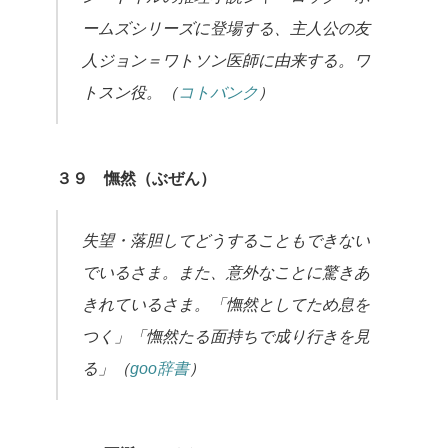
ームズシリーズに登場する、主人公の友
人ジョン＝ワトソン医師に由来する。ワ
トスン役。（
コトバンク
）
３９ 憮然（ぶぜん）
失望・落胆してどうすることもできない
でいるさま。また、意外なことに驚きあ
きれているさま。「憮然としてため息を
つく」「憮然たる面持ちで成り行きを見
る」（
goo辞書
）