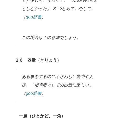
て）少しも。まったく。「ゆめゆめ考え
もしなかった」
３ つとめて。心して。
（
goo辞書
）
この場合は１の意味でしょう。
２６ 器量（きりょう）
ある事をするのにふさわしい能力や人
徳。「指導者としての器量に乏しい」
（
goo辞書
）
一廉（ひとかど、一角）