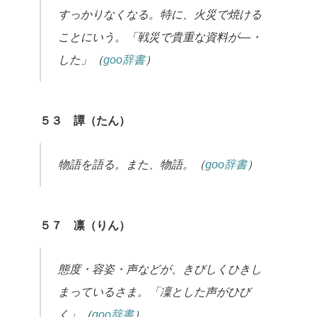
すっかりなくなる。特に、火災で焼ける
ことにいう。「戦災で貴重な資料が―・
した」（
goo辞書
）
５３ 譚（たん）
物語を語る。また、物語。（
goo辞書
）
５７ 凛（りん）
態度・容姿・声などが、きびしくひきし
まっているさま。「凜とした声がひび
く」（
goo辞書
）