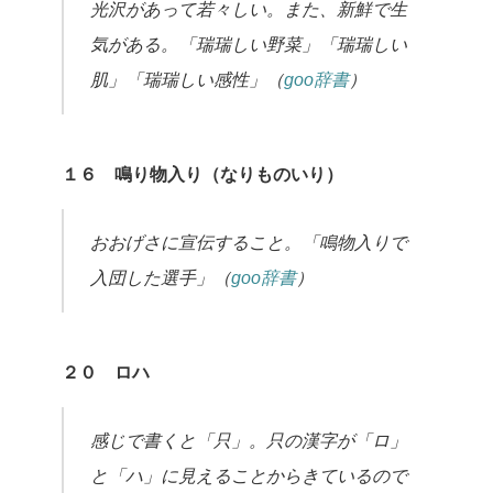
光沢があって若々しい。また、新鮮で生
気がある。「瑞瑞しい野菜」「瑞瑞しい
肌」「瑞瑞しい感性」（
goo辞書
）
１６ 鳴り物入り（なりものいり）
おおげさに宣伝すること。「鳴物入りで
入団した選手」（
goo辞書
）
２０ ロハ
感じで書くと「只」。只の漢字が「ロ」
と「ハ」に見えることからきているので