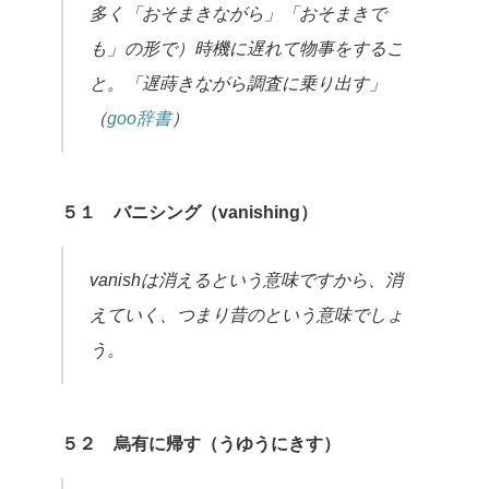
多く「おそまきながら」「おそまきで
も」の形で）時機に遅れて物事をするこ
と。「遅蒔きながら調査に乗り出す」
（
goo辞書
）
５１ バニシング（vanishing）
vanishは消えるという意味ですから、消
えていく、つまり昔のという意味でしょ
う。
５２ 烏有に帰す（うゆうにきす）