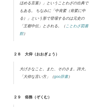
ほめる言葉）」ということわざの出典で
もある。 ちなみに「中肯綮（肯綮に中
る）」という形で登場するのは元史の
「王都中伝」とされる。（
ことわざ図書
館
）
２８ 大仰（おおぎょう）
大げさなこと。また、そのさま。誇大。
「大仰な言い方」（
goo辞書
）
２９ 俗務（ぞくむ）