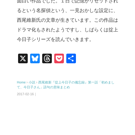
面白い作品でした。１日で記憶がリセットされ
るという名探偵という、一見おかしな設定に、
西尾維新氏の文章が生きています。この作品は
ドラマ化もされたようですし、しばらくは掟上
今日子シリーズを読んでいきます。
X
Bl
T
P
共
u
hr
o
有
e
e
ck
Home
›
小説
›
西尾維新『掟上今日子の備忘録』第一話「初めまし
sk
a
et
て、今日子さん」語句の意味まとめ
y
d
2017-02-16｜
s