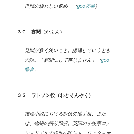
世間の煩わしい務め。（
goo辞書
）
３０ 寡聞
（かぶん）
見聞が狭く浅いこと。謙遜していうとき
の語。「寡聞にして存じません」（
goo
辞書
）
３２ ワトソン役（わとそんやく）
推理小説における探偵の助手役、また
は、物語の語り部役。英国の小説家コナ
ン＝ドイルの推理小説シャーロック＝ホ