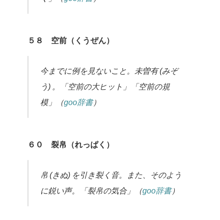
５８ 空前（くうぜん）
今までに例を見ないこと。未曽有 (みぞ
う) 。「空前の大ヒット」「空前の規
模」（
goo辞書
）
６０ 裂帛（れっぱく）
帛 (きぬ) を引き裂く音。また、そのよう
に鋭い声。「裂帛の気合」（
goo辞書
）