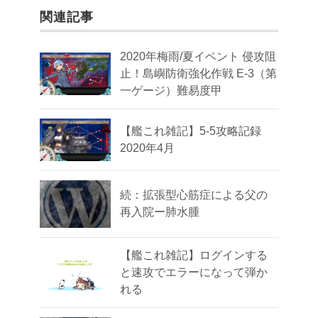
関連記事
2020年梅雨/夏イベント 侵攻阻
止！島嶼防衛強化作戦 E-3（第
一ゲージ）難易度甲
【艦これ雑記】5-5攻略記録
2020年4月
続：拡張型心筋症による父の
再入院ー肺水腫
【艦これ雑記】ログインする
と速攻でエラーになって弾か
れる