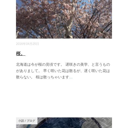
2016年04月25日
桜。
北海道は今が桜の見頃です。 遅咲きの美学、と言うもの
がありまして。 早く咲いた花は散るが、遅く咲いた花は
散らない。 桜は散っちゃいます
...
小説
/
ブログ