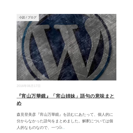
小説
/
ブログ
2016年06月17日
『宵山万華鏡』「宵山姉妹」語句の意味まと
め
森見登美彦『宵山万華鏡』を読むにあたって、個人的に
分からなかった語句をまとめました。解釈については個
人的なものなので、一つの̵
...